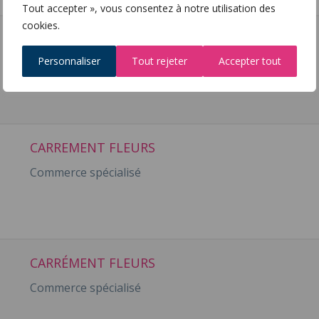
Tout accepter », vous consentez à notre utilisation des
cookies.
CARRÉMENT FLEURS
Personnaliser
Tout rejeter
Accepter tout
Commerce spécialisé
CARREMENT FLEURS
Commerce spécialisé
CARRÉMENT FLEURS
Commerce spécialisé