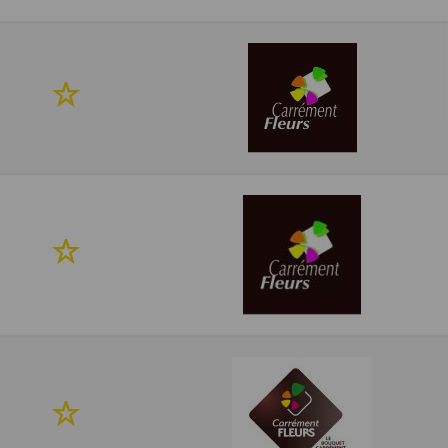
favoris
Ajouter
à
mes
favoris
Ajouter
à
mes
favoris
Ajouter
à