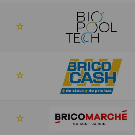
mes
favoris
Ajouter
à
mes
favoris
Ajouter
à
mes
favoris
Ajouter
à
mes