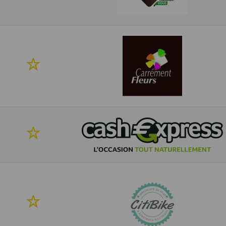
mes
favoris
Ajouter
à
mes
favoris
Ajouter
à
mes
favoris
Ajouter
à