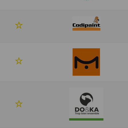
mes
favoris
Ajouter
à
mes
favoris
Ajouter
à
mes
favoris
Ajouter
à
mes
favoris