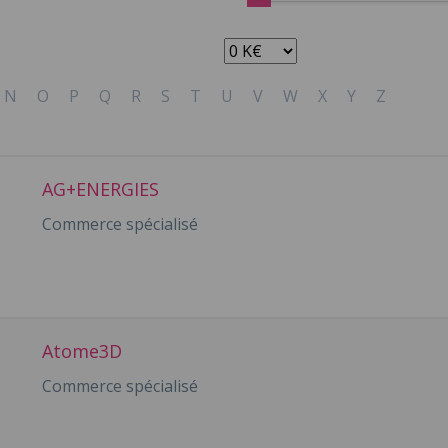
Apport min :
N
O
P
Q
R
S
T
U
V
W
X
Y
Z
AG+ENERGIES
Commerce spécialisé
Atome3D
Commerce spécialisé