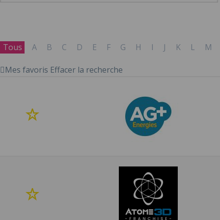
Tous
A
B
C
D
E
F
G
H
I
J
K
L
M
Mes favoris
Effacer la recherche
Ajouter
à
mes
favoris
Ajouter
à
mes