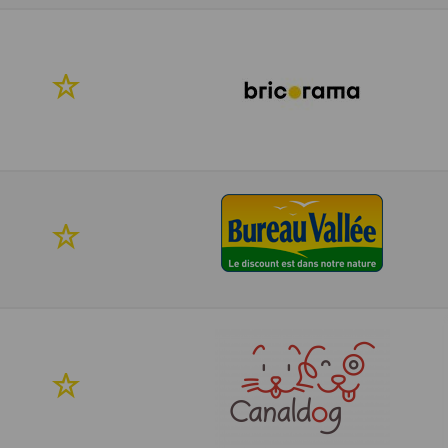
favoris
Ajouter
à
mes
favoris
Ajouter
à
mes
favoris
Ajouter
à
mes