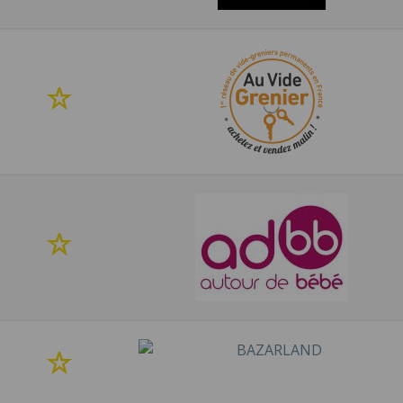
favoris
Ajouter
à
mes
favoris
Ajouter
à
mes
favoris
Ajouter
à