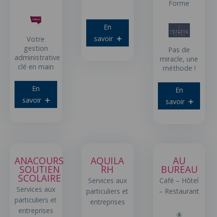
Forme
En
savoir
Votre
gestion
Pas de
administrative
miracle, une
clé en main
méthode !
En
En
savoir
savoir
ANACOURS
AQUILA
AU
SOUTIEN
RH
BUREAU
SCOLAIRE
Services aux
Café – Hôtel
Services aux
particuliers et
– Restaurant
particuliers et
entreprises
entreprises