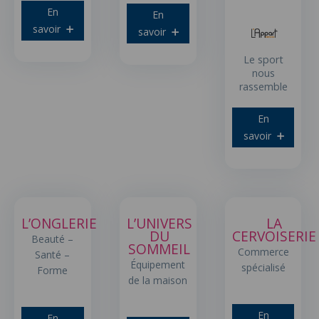
En
En
savoir
savoir
Le sport
nous
rassemble
En
savoir
L’ONGLERIE
L’UNIVERS
LA
DU
CERVOISERIE
Beauté –
SOMMEIL
Commerce
Santé –
Équipement
spécialisé
Forme
de la maison
En
En