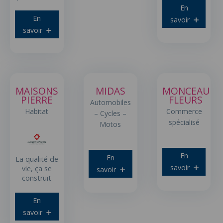
En
En
savoir
savoir
MAISONS
MIDAS
MONCEAU
PIERRE
FLEURS
Automobiles
Habitat
Commerce
– Cycles –
spécialisé
Motos
En
En
La qualité de
savoir
vie, ça se
savoir
construit
En
savoir