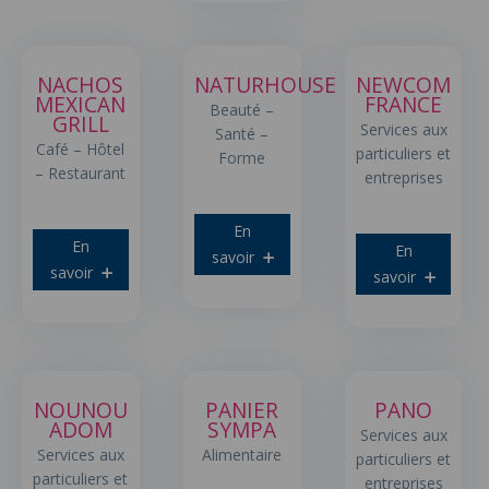
NACHOS
NATURHOUSE
NEWCOM
MEXICAN
FRANCE
Beauté –
GRILL
Services aux
Santé –
Café – Hôtel
particuliers et
Forme
– Restaurant
entreprises
En
En
En
savoir
savoir
savoir
NOUNOU
PANIER
PANO
ADOM
SYMPA
Services aux
Services aux
Alimentaire
particuliers et
particuliers et
entreprises