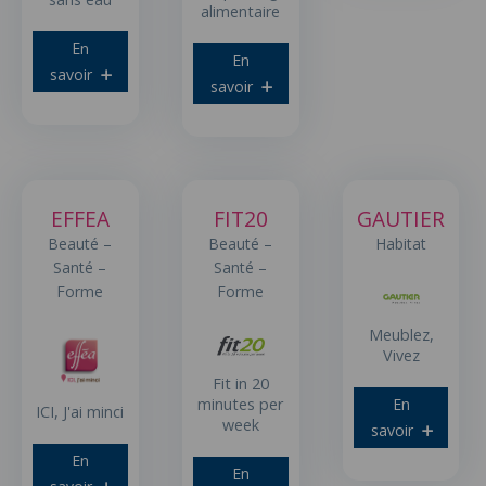
alimentaire
En
En
savoir
savoir
EFFEA
FIT20
GAUTIER
Beauté –
Beauté –
Habitat
Santé –
Santé –
Forme
Forme
Meublez,
Vivez
Fit in 20
En
minutes per
ICI, J'ai minci
week
savoir
En
En