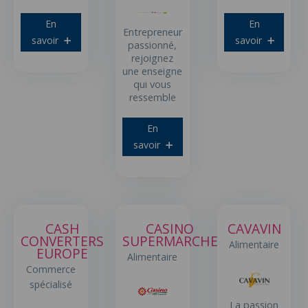
En
En
Entrepreneur
savoir
savoir
passionné,
rejoignez
une enseigne
qui vous
ressemble
En
savoir
CASH
CASINO
CAVAVIN
CONVERTERS
SUPERMARCHE
Alimentaire
EUROPE
Alimentaire
Commerce
spécialisé
La passion