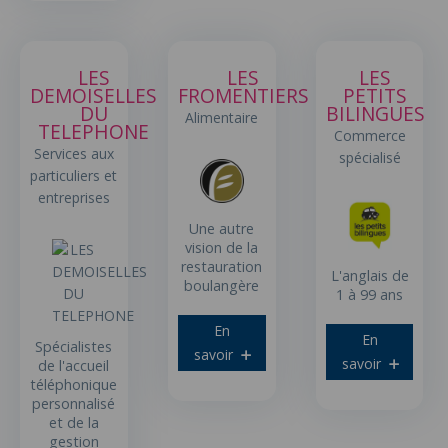
LES
LES
LES
DEMOISELLES
FROMENTIERS
PETITS
DU
BILINGUES
Alimentaire
TELEPHONE
Commerce
Services aux
spécialisé
particuliers et
entreprises
Une autre
vision de la
restauration
L'anglais de
boulangère
1 à 99 ans
En
En
Spécialistes
savoir
savoir
de l'accueil
téléphonique
personnalisé
et de la
gestion