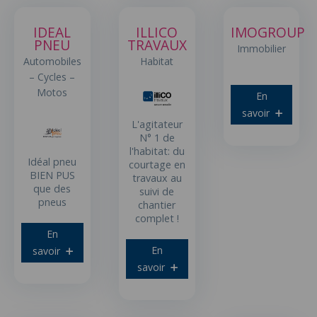
IDEAL
ILLICO
IMOGROUP
PNEU
TRAVAUX
Immobilier
Automobiles
Habitat
– Cycles –
Motos
En
savoir
L'agitateur
N° 1 de
l'habitat: du
Idéal pneu
courtage en
BIEN PUS
travaux au
que des
suivi de
pneus
chantier
complet !
En
En
savoir
savoir