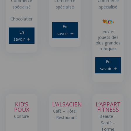
Commerce
Commerce
Commerce
spécialisé
spécialisé
spécialisé
Chocolatier
En
Jeux et
En
savoir
jouets des
savoir
plus grandes
marques
En
savoir
KID’S
L’ALSACIEN
L’APPART
POUX
FITNESS
Café – Hôtel
Coiffure
Beauté –
– Restaurant
Santé –
Forme