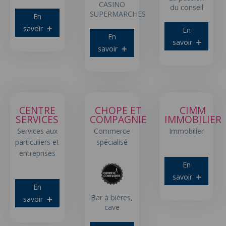
CASINO
du conseil
SUPERMARCHES
En
savoir
En
En
savoir
savoir
CENTRE
CHOPE ET
CIMM
SERVICES
COMPAGNIE
IMMOBILIER
Services aux
Commerce
Immobilier
particuliers et
spécialisé
entreprises
En
savoir
En
Bar à bières,
savoir
cave