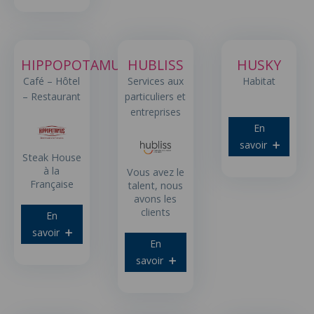
HIPPOPOTAMUS
HUBLISS
HUSKY
Café – Hôtel
Services aux
Habitat
– Restaurant
particuliers et
entreprises
En
savoir
Steak House
à la
Vous avez le
Française
talent, nous
avons les
clients
En
savoir
En
savoir