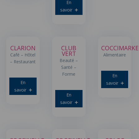
En
savoir
CLARION
CLUB
COCCIMARKE
VERT
Café – Hôtel
Alimentaire
Beauté –
– Restaurant
Santé –
Forme
En
En
savoir
savoir
En
savoir