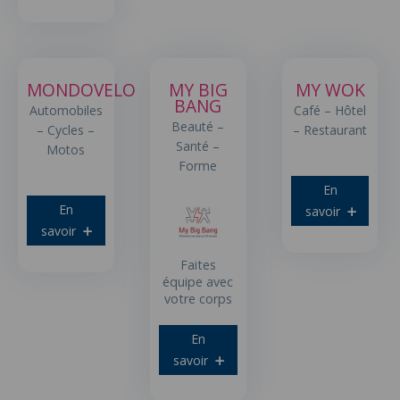
MONDOVELO
MY BIG
MY WOK
BANG
Automobiles
Café – Hôtel
Beauté –
– Cycles –
– Restaurant
Santé –
Motos
Forme
En
En
savoir
savoir
Faites
équipe avec
votre corps
En
savoir