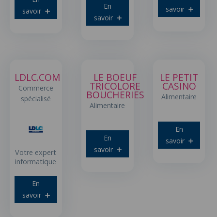
En
savoir
savoir
savoir
LDLC.COM
LE BOEUF
LE PETIT
TRICOLORE
CASINO
Commerce
BOUCHERIES
Alimentaire
spécialisé
Alimentaire
En
En
savoir
savoir
Votre expert
informatique
En
savoir