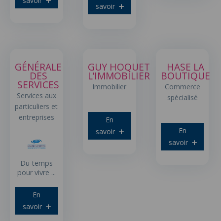
savoir
savoir
GÉNÉRALE
GUY HOQUET
HASE LA
DES
L’IMMOBILIER
BOUTIQUE
SERVICES
Immobilier
Commerce
Services aux
spécialisé
particuliers et
entreprises
En
En
savoir
savoir
Du temps
pour vivre ...
En
savoir