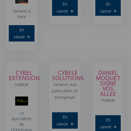
En
En
savoir
savoir
Garanti à
vivre
En
savoir
CYBEL
CYBELE
DANIEL
EXTENSION
SOLUTIONS
MOQUET
SIGNE
Habitat
Services aux
VOS
particuliers et
ALLEE
entreprises
Habitat
Le
En
spécialiste
En
savoir
de
savoir
l'extension