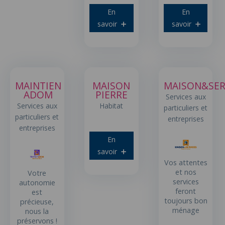
En
En
savoir
savoir
MAINTIEN
MAISON
MAISON&SER
ADOM
PIERRE
Services aux
Services aux
Habitat
particuliers et
particuliers et
entreprises
entreprises
En
savoir
Vos attentes
et nos
Votre
services
autonomie
feront
est
toujours bon
précieuse,
ménage
nous la
préservons !