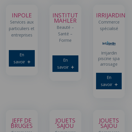
INPOLE
INSTITUT
IRRIJARDIN
MAHLER
Services aux
Commerce
Beauté –
particuliers et
spécialisé
Santé –
entreprises
Forme
Irrijardin
En
piscine spa
En
savoir
arrosage
savoir
En
savoir
JEFF DE
JOUETS
JOUETS
BRUGES
SAJOU
SAJOU