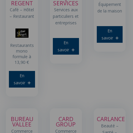
REGENT
SERVICES
Équipement
Café – Hôtel
Services aux
de la maison
– Restaurant
particuliers et
entreprises
En
savoir
En
Restaurants
savoir
mono
formule à
13,90 €
En
savoir
BUREAU
CARD
CARLANCE
VALLEE
GROUP
Beauté –
Commerce
Commerce
Santé –