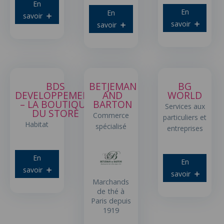
En
En
En
savoir
savoir
savoir
BDS
BETJEMAN
BG
DEVELOPPEMENT
AND
WORLD
– LA BOUTIQUE
BARTON
Services aux
DU STORE
Commerce
particuliers et
Habitat
spécialisé
entreprises
En
En
savoir
savoir
Marchands
de thé à
Paris depuis
1919