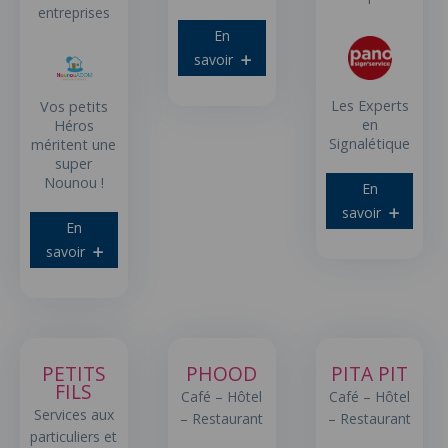
entreprises
En
savoir
Les Experts
Vos petits
en
Héros
Signalétique
méritent une
super
Nounou !
En
savoir
En
savoir
PETITS
PHOOD
PITA PIT
FILS
Café – Hôtel
Café – Hôtel
Services aux
– Restaurant
– Restaurant
particuliers et