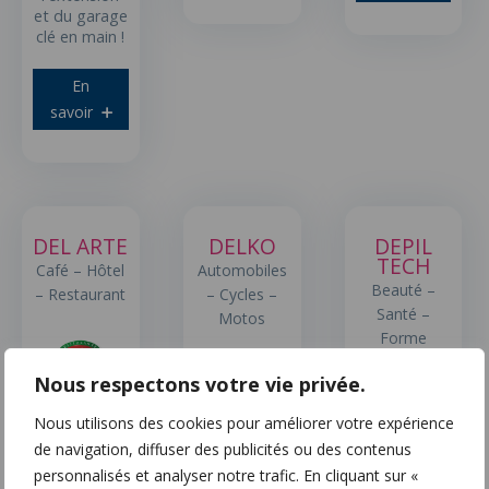
et du garage
clé en main !
En
savoir
DEL ARTE
DELKO
DEPIL
TECH
Café – Hôtel
Automobiles
Beauté –
– Restaurant
– Cycles –
Santé –
Motos
Forme
Nous respectons votre vie privée.
En
Mangez
savoir
l'Italie !
Nous utilisons des cookies pour améliorer votre expérience
de navigation, diffuser des publicités ou des contenus
Leader de
En
personnalisés et analyser notre trafic. En cliquant sur «
l'épilation