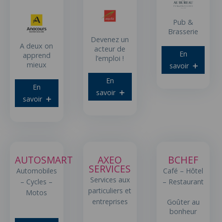
Pub &
Brasserie
Devenez un
A deux on
acteur de
En
apprend
l’emploi !
mieux
savoir
En
En
savoir
savoir
AUTOSMART
AXEO
BCHEF
SERVICES
Automobiles
Café – Hôtel
Services aux
– Cycles –
– Restaurant
particuliers et
Motos
entreprises
Goûter au
bonheur