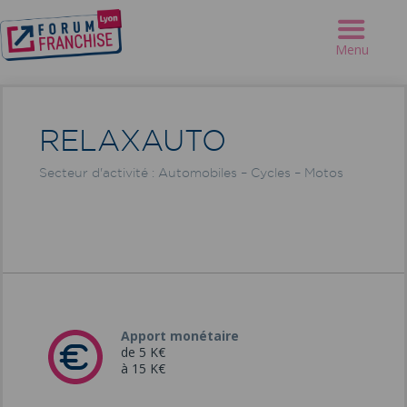
Forum Franchise Lyon
>
Annuaire
>
RELAXAUTO
Menu
RELAXAUTO
Secteur d'activité : Automobiles – Cycles – Motos
Apport monétaire
de 5 K€
à 15 K€