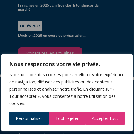
Franchise en 2025 : chiffres clés & tendances du
marché
14 Fév 2025
L’édition 2025 en cours de préparation…
Voir toutes les actualités
Nous respectons votre vie privée.
Nous utilisons des cookies pour améliorer votre expérience
de navigation, diffuser des publicités ou des contenus
personnalisés et analyser notre trafic. En cliquant sur «
Tout accepter », vous consentez à notre utilisation des
cookies.
Forum Franchise
Personnaliser
Tout rejeter
Accepter tout
La 18ème édition est en cours d’organisation !
Rendez-vous le jeudi 8 octobre 2026 à la LDLC