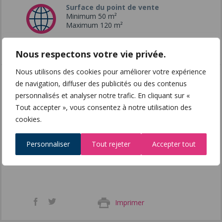
Surface du point de vente
Minimum 50 m²
Maximum 120 m²
Nous respectons votre vie privée.
Nous utilisons des cookies pour améliorer votre expérience
de navigation, diffuser des publicités ou des contenus
Siège social
personnalisés et analyser notre trafic. En cliquant sur «
1, Rue du Bocage
33200 BORDEAUX
Tout accepter », vous consentez à notre utilisation des
https://www.pano-group.com/
cookies.
Interlocuteur
Personnaliser
Tout rejeter
Accepter tout
Mr Marc OSSWALD
marc.osswald@pano-group.com
Facebook
Twitter
Imprimer