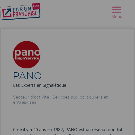
Forum Franchise Lyon
>
Annuaire
>
PANO
Menu
PANO
Les Experts en Signalétique
Secteur d'activité : Services aux particuliers et
entreprises
Créé il y a 40 ans en 1987, PANO est un réseau mondial