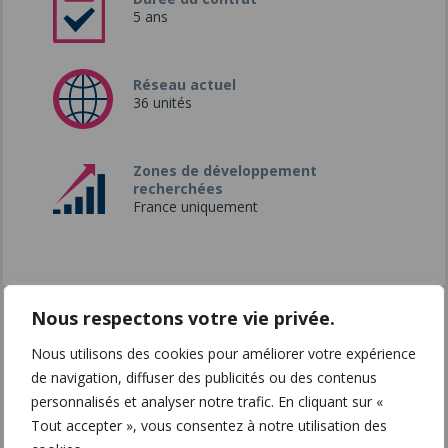
5 ans
Réseau actuel
36 unités
Zones de développement
recherchées
France uniquement
Nous respectons votre vie privée.
Siège social
GROUPE CARRÉMENT FLEURS
Nous utilisons des cookies pour améliorer votre expérience
39, Boulevard Edouard Lacour
de navigation, diffuser des publicités ou des contenus
47000 AGEN
personnalisés et analyser notre trafic. En cliquant sur «
http://carrementfleurs.com
Tout accepter », vous consentez à notre utilisation des