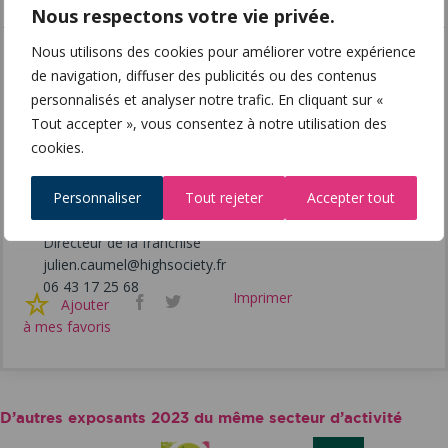
Nous respectons votre vie privée.
Nous utilisons des cookies pour améliorer votre expérience
Siège social
de navigation, diffuser des publicités ou des contenus
HIGH SOCIETY
personnalisés et analyser notre trafic. En cliquant sur «
148 traverse de la Martine
Tout accepter », vous consentez à notre utilisation des
13012 MARSEILLE
cookies.
http://www.highsociety.fr/
Personnaliser
Tout rejeter
Accepter tout
Interlocuteur
Julien CAUMEL
Directeur de la franchise
julien.caumel@highsociety.fr
06 43 17 25 68
Imprimer
Facebook
Twitter
Ajouter
à mes favoris
D’autres exposants 2023 du même secteur d’activité