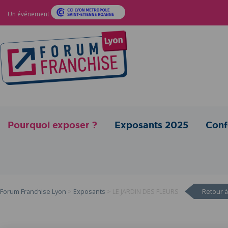
Un événement
Pourquoi exposer ?
Exposants 2025
Conf
Forum Franchise Lyon
>
Exposants
>
LE JARDIN DES FLEURS
Retour à