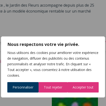
ice , le Jardin des Fleurs accompagne depuis plus de 25
râce à un modèle économique rentable sur un marché
Impri
Facebook
Twitter
Nous respectons votre vie privée.
Nous utilisons des cookies pour améliorer votre expérience
de navigation, diffuser des publicités ou des contenus
ité
personnalisés et analyser notre trafic. En cliquant sur «
Tout accepter », vous consentez à notre utilisation des
cookies.
Personnaliser
Tout rejeter
Accepter tout