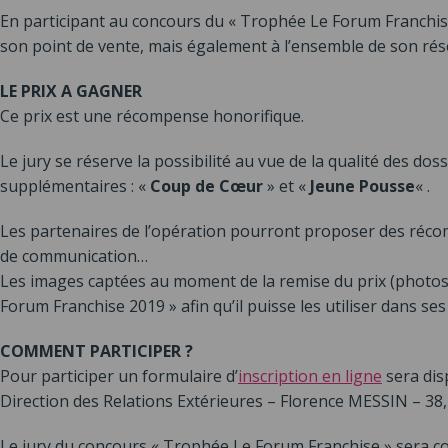
En participant au concours du « Trophée Le Forum Franchise 
son point de vente, mais également à l’ensemble de son rés
LE PRIX A GAGNER
Ce prix est une récompense honorifique.
Le jury se réserve la possibilité au vue de la qualité des d
supplémentaires : «
Coup de Cœur
» et «
Jeune Pousse
« .
Les partenaires de l’opération pourront proposer des récom
de communication…
Les images captées au moment de la remise du prix (photos
Forum Franchise 2019 » afin qu’il puisse les utiliser dans s
COMMENT PARTICIPER ?
Pour participer un formulaire d’
inscription en ligne
sera disp
Direction des Relations Extérieures – Florence MESSIN – 3
Le jury du concours « Trophée Le Forum Franchise » sera c