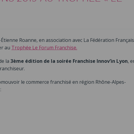
t-Étienne Roanne, en association avec La Fédération Françai
er au
Trophée Le Forum Franchise.
de la
3ème édition de la soirée Franchise Innov’in Lyon
, e
ranchiseur.
omouvoir le commerce franchisé en région Rhône-Alpes-
: