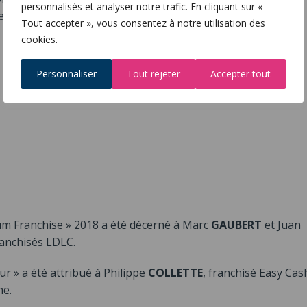
personnalisés et analyser notre trafic. En cliquant sur «
ne grande expertise dans leur domaine et qui connaissent
Tout accepter », vous consentez à notre utilisation des
cookies.
Personnaliser
Tout rejeter
Accepter tout
m Franchise » 2018 a été décerné à Marc
GAUBERT
et Juan
ranchisés LDLC.
r » a été attribué à Philippe
COLLETTE
, franchisé Easy Cas
ne.