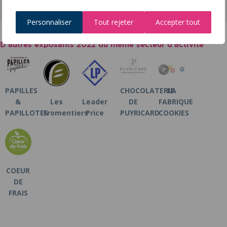
Personnaliser
Tout rejeter
Accepter tout
D’autres exposants 2022 du même secteur d’activité
PAPILLES
CHOCOLATERIE
LA
&
Les
Leader
DE
FABRIQUE
PAPILLOTES
Fromentiers
Price
PUYRICARD
COOKIES
COEUR
DE
FRAIS