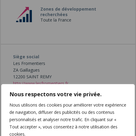
Zones de développement
recherchées
Toute la France
Siège social
Les Fromentiers
ZA Gaillagues
12200 SAINT REMY
http://www.lesfromentiers.fr
Nous respectons votre vie privée.
Interlocuteur
Marie Duperrier
Nous utilisons des cookies pour améliorer votre expérience
Directrice Réseaux
de navigation, diffuser des publicités ou des contenus
mduperrier@fromentiers.fr
personnalisés et analyser notre trafic. En cliquant sur «
0610346128
Imprimer
Tout accepter », vous consentez à notre utilisation des
Facebook
Twitter
Ajouter
cookies.
à mes favoris