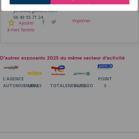
Yann LE CAVIL
ylecavil@glasseo.com
06 49 55 71 24
Imprimer
Facebook
Twitter
Ajouter
à mes favoris
D’autres exposants 2025 du même secteur d’activité
L’AGENCE
POINT
AUTOMOBILIERE
MIDAS
TOTALENERGIES
GLASSEO
S