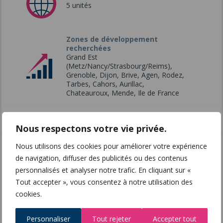
5 unités
Zones de développement
recherchées
Grand Est
(Metz/Nancy/Strasbourg/Reims),
Grenoble, Dijon, Brive, Agen, Rodez,
Tarbes, Cahors, Aurillac,
Chateauroux, Mende, Ile de France
Nous respectons votre vie privée.
Nous utilisons des cookies pour améliorer votre expérience
Siège social
de navigation, diffuser des publicités ou des contenus
GLASSEO
personnalisés et analyser notre trafic. En cliquant sur «
10 Rue d'Avelin
Tout accepter », vous consentez à notre utilisation des
59175 VENDEVILLE
cookies.
http://www.glasseo.com
Interlocuteur
Personnaliser
Tout rejeter
Accepter tout