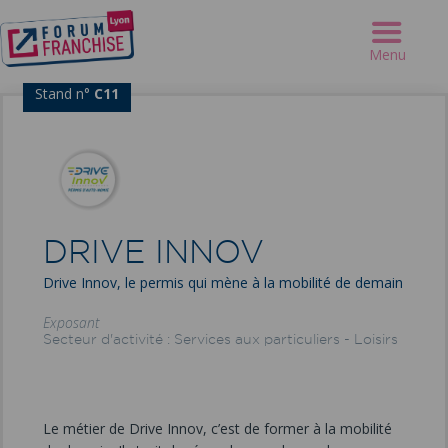
Forum Franchise Lyon
>
Exposants
>
DRIVE INNOV
Menu
Stand n°
C11
DRIVE INNOV
Drive Innov, le permis qui mène à la mobilité de demain
Exposant
Secteur d'activité : Services aux particuliers - Loisirs
Le métier de Drive Innov, c’est de former à la mobilité