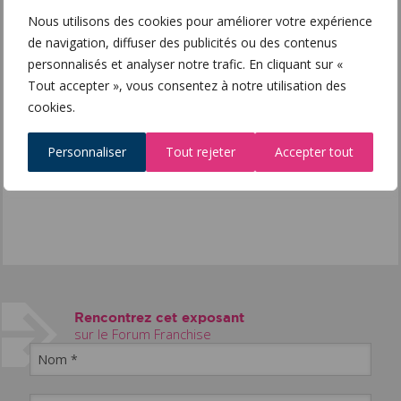
28 rue Saint François de Sales
Nous utilisons des cookies pour améliorer votre expérience
73000 CHAMBERY
de navigation, diffuser des publicités ou des contenus
https://www.drive-innov.com/
personnalisés et analyser notre trafic. En cliquant sur «
Interlocuteur
Tout accepter », vous consentez à notre utilisation des
Pauline Fréry
cookies.
Référente franchise
pauline@drive-innov.com
Personnaliser
Tout rejeter
Accepter tout
06 29 67 31 83
06 29 67 31 83
Rencontrez cet exposant
sur le Forum Franchise