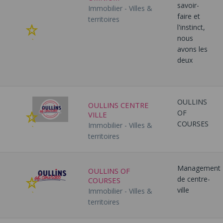
savoir-
Immobilier - Villes &
faire et
territoires
l'instinct,
Ajouter
nous
à
avons les
mes
deux
favoris
OULLINS
OULLINS CENTRE
OF
VILLE
Ajouter
COURSES
Immobilier - Villes &
à
territoires
mes
favoris
Management
OULLINS OF
de centre-
COURSES
Ajouter
ville
Immobilier - Villes &
à
territoires
mes
favoris