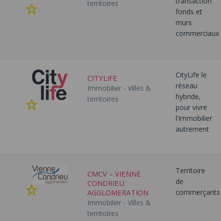
transaction
territoires
Ajouter
fonds et
à
murs
mes
commerciaux
favoris
CityLife le
CITYLIFE
réseau
Immobilier - Villes &
hybride,
territoires
Ajouter
pour vivre
à
l'immobilier
mes
autrement
favoris
Territoire
CMCV – VIENNE
de
CONDRIEU
Ajouter
AGGLOMERATION
commerçants
à
Immobilier - Villes &
mes
territoires