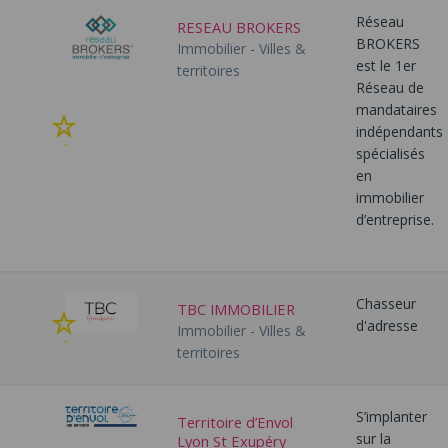
Réseau
RESEAU BROKERS
BROKERS
Immobilier - Villes &
est le 1er
territoires
Réseau de
mandataires
Ajouter
indépendants
à
spécialisés
mes
en
favoris
immobilier
d’entreprise.
Chasseur
TBC IMMOBILIER
Ajouter
d'adresse
Immobilier - Villes &
à
territoires
mes
favoris
S’implanter
Territoire d’Envol
sur la
Lyon St Exupéry