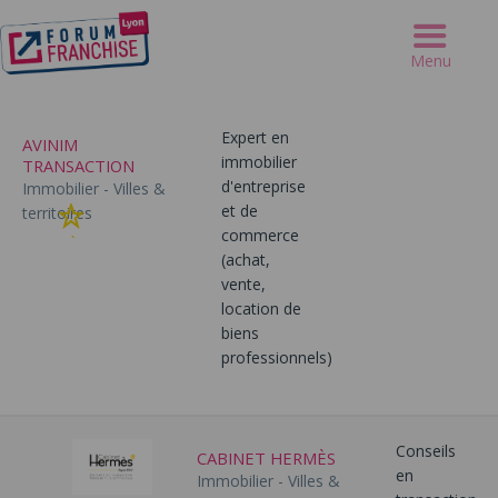
Mes favoris
Effacer la recherche
Menu
Expert en
AVINIM
immobilier
TRANSACTION
d'entreprise
Immobilier - Villes &
et de
territoires
Ajouter
commerce
à
(achat,
mes
vente,
favoris
location de
biens
professionnels)
Conseils
CABINET HERMÈS
en
Immobilier - Villes &