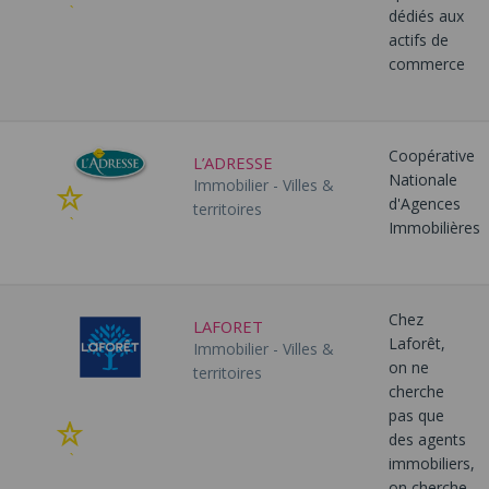
à
dédiés aux
mes
actifs de
favoris
commerce
Coopérative
L’ADRESSE
Nationale
Immobilier - Villes &
Ajouter
d'Agences
territoires
à
Immobilières
mes
favoris
Chez
LAFORET
Laforêt,
Immobilier - Villes &
on ne
territoires
cherche
pas que
Ajouter
des agents
à
immobiliers,
mes
on cherche