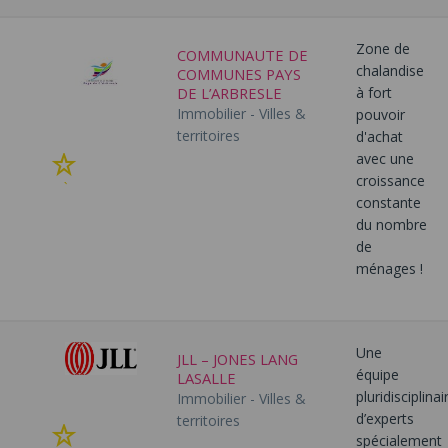
favoris
Zone de
COMMUNAUTE DE
chalandise
COMMUNES PAYS
DE L’ARBRESLE
à fort
Immobilier - Villes &
pouvoir
territoires
d'achat
avec une
Ajouter
croissance
à
constante
mes
du nombre
favoris
de
ménages !
Une
JLL – JONES LANG
équipe
LASALLE
pluridisciplinai
Immobilier - Villes &
d’experts
territoires
Ajouter
spécialement