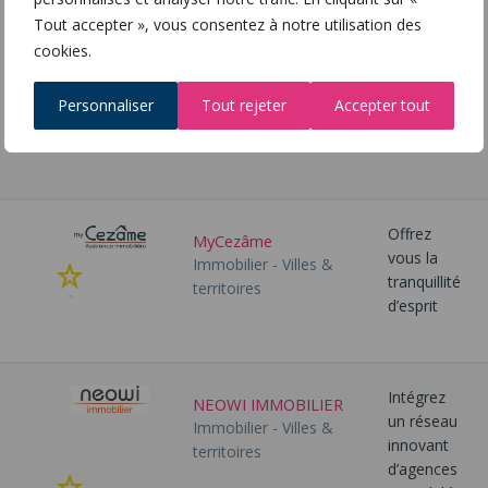
de
Tout accepter », vous consentez à notre utilisation des
Ajouter
management
cookies.
à
de centre-
mes
ville de la
Personnaliser
Tout rejeter
Accepter tout
favoris
Presqu'île
de Lyon
Offrez
MyCezâme
vous la
Immobilier - Villes &
Ajouter
tranquillité
territoires
à
d’esprit
mes
favoris
Intégrez
NEOWI IMMOBILIER
un réseau
Immobilier - Villes &
innovant
territoires
d’agences