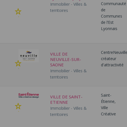
Communauté
Immobilier - Villes &
de
territoires
Ajouter
Communes
à
de l’Est
mes
Lyonnais
favoris
CentreNeuville
VILLE DE
créateur
NEUVILLE-SUR-
Ajouter
SAONE
d'attractivité
à
Immobilier - Villes &
mes
territoires
favoris
Saint-
VILLE DE SAINT-
Étienne,
ETIENNE
Ajouter
Ville
Immobilier - Villes &
à
Créative
territoires
mes
favoris