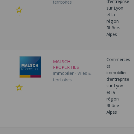
d'entreprise
territoires
sur Lyon
Ajouter
et la
à
région
mes
Rhône-
favoris
Alpes
Commerces
MALSCH
et
PROPERTIES
immobilier
Immobilier - Villes &
d'entreprise
territoires
sur Lyon
Ajouter
et la
à
région
mes
Rhône-
favoris
Alpes