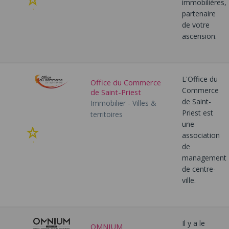
Ajouter
immobilières,
à
partenaire
mes
de votre
favoris
ascension.
L'Office du
Office du Commerce
Commerce
de Saint-Priest
de Saint-
Immobilier - Villes &
Priest est
territoires
une
Ajouter
association
à
de
mes
management
favoris
de centre-
ville.
Il y a le
OMNIUM