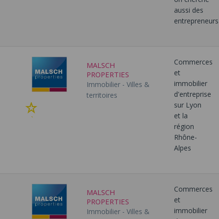
favoris
aussi des
entrepreneurs
Commerces
MALSCH
et
PROPERTIES
immobilier
Immobilier - Villes &
d'entreprise
territoires
sur Lyon
Ajouter
et la
à
région
mes
Rhône-
favoris
Alpes
Commerces
MALSCH
et
PROPERTIES
immobilier
Immobilier - Villes &