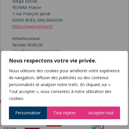
Siège social
RE/MAX France
1 rue François Jacob
92500 RUEIL-MALMAISON
https://www.remax.fr/
Interlocuteur
Nicolas ROBLIN
Coordinateur commercial
nicolas.roblin@remax.fr
Nous respectons votre vie privée.
01 53 83 01 73
Imprimer
Facebook
Twitter
Ajouter
Nous utilisons des cookies pour améliorer votre expérience
à mes favoris
de navigation, diffuser des publicités ou des contenus
personnalisés et analyser notre trafic. En cliquant sur «
Tout accepter », vous consentez à notre utilisation des
cookies.
D’autres exposants 2023 du même secteur d’activité
Personnaliser
Tout rejeter
Accepter tout
STEAK