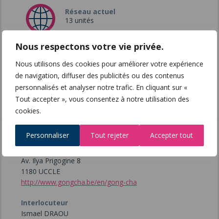
Réseau actuel
13 unités
Nous respectons votre vie privée.
Zones de développement
recherchées
Nous utilisons des cookies pour améliorer votre expérience
France & Dom-Tom, Belgique,
de navigation, diffuser des publicités ou des contenus
Maroc, Ile Maurice
personnalisés et analyser notre trafic. En cliquant sur «
Tout accepter », vous consentez à notre utilisation des
cookies.
Personnaliser
Tout rejeter
Accepter tout
Siège social
GONG CHA
Av. Ilya Prigogine 8
1180 UCCLE
http://www.gongcha.be/en/gong-cha
Interlocuteur
Ismael DRAOU