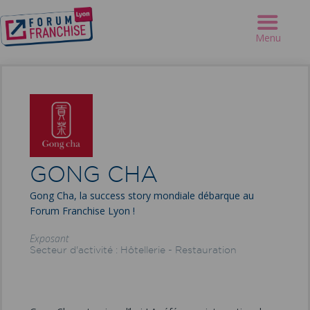
Forum Franchise Lyon
>
Exposants
>
GONG CHA
Menu
GONG CHA
Gong Cha, la success story mondiale débarque au
Forum Franchise Lyon !
Exposant
Secteur d'activité : Hôtellerie - Restauration