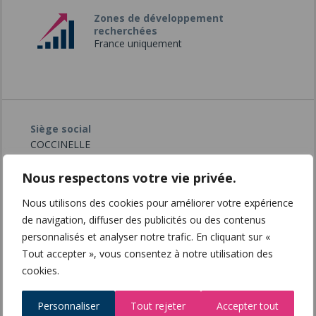
Zones de développement
recherchées
France uniquement
Siège social
COCCINELLE
66 Rue de Saint-Barthélemy 45110
45110 CHATEAU-SUR-LOIRE
Nous respectons votre vie privée.
http://www.codifrance.fr
Nous utilisons des cookies pour améliorer votre expérience
de navigation, diffuser des publicités ou des contenus
Interlocuteur
Floriane VINCENT
personnalisés et analyser notre trafic. En cliquant sur «
floriane.vincent@codifrance.fr
Tout accepter », vous consentez à notre utilisation des
06 79 58 03 52
cookies.
Imprimer
Facebook
Twitter
Ajouter
à mes favoris
Personnaliser
Tout rejeter
Accepter tout